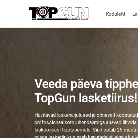
Koduleht
La
Veeda päeva tipph
TopGun lasketiirus!
Huvitavad laskeharjutused ja põnevalt koostatud
professionaalsete juhendajatega aitavad lihvida
laskeoskusi tipptasemele. Sind ootab 25 meetrin
rajaga lasketiir, kus saab harjutada nii algaja kui 