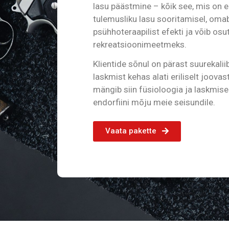
lasu päästmine – kõik see, mis on 
tulemusliku lasu sooritamisel, oma
psühhoteraapilist efekti ja võib os
rekreatsioonimeetmeks.
Klientide sõnul on pärast suurekaliib
laskmist kehas alati eriliselt joov
mängib siin füsioloogia ja laskmis
endorfiini mõju meie seisundile.
Vaata pakette