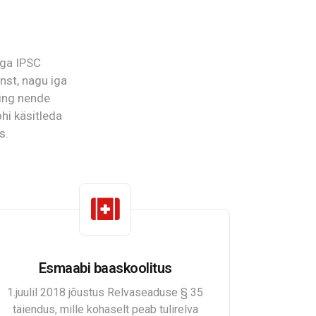
ega IPSC
nst, nagu iga
 ning nende
hi käsitleda
s.
Esmaabi baaskoolitus
1.juulil 2018 jõustus Relvaseaduse § 35
täiendus, mille kohaselt peab tulirelva