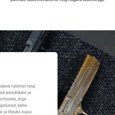
äeva rutiinist ning
ie psüühikale ja
ritusele, õige
iigutused, keha
 ja lõpuks sujuv