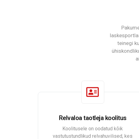
Pakume 
laskesportla
teinegi ku
ühiskondlik
a
Relvaloa taotleja koolitus
Koolitusele on oodatud kõik
vastutustundlikud relvahuvilised, kes