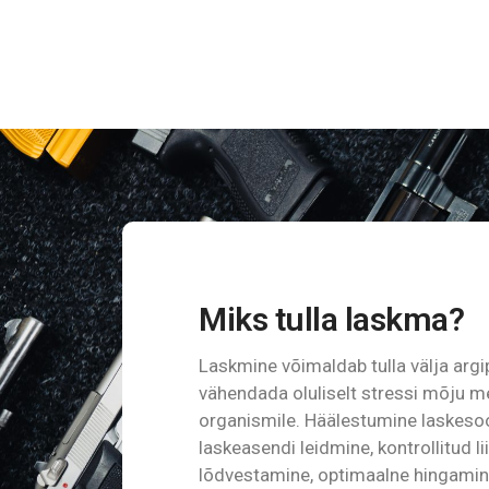
Miks tulla laskma?
Laskmine võimaldab tulla välja argip
vähendada oluliselt stressi mõju me
organismile.
Häälestumine laskesoo
laskeasendi leidmine, kontrollitud l
lõdvestamine, optimaalne hingamine