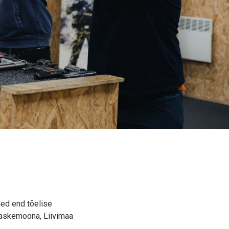
ned end tõelise
laskemoona
, Liivimaa