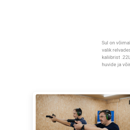
Sul on võimal
valik relvade
kaliibrist .
huvide ja või